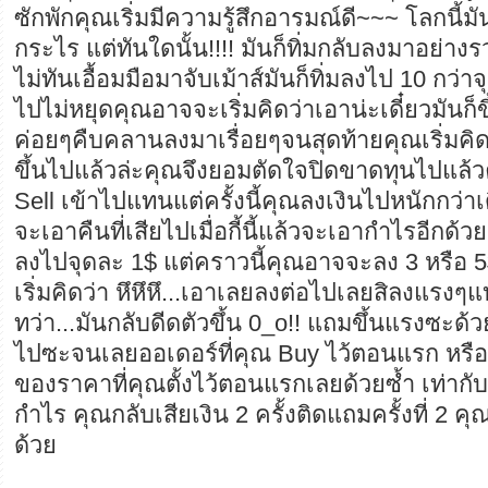
ซักพักคุณเริ่มมีความรู้สึกอารมณ์ดี~~~ โลกนี้มันช
กระไร แต่ทันใดนั้น!!!! มันก็ทิ่มกลับลงมาอย่าง
ไม่ทันเอื้อมมือมาจับเม้าส์มันก็ทิ่มลงไป 10 กว่าจ
ไปไม่หยุดคุณอาจจะเริ่มคิดว่าเอาน่ะเดี๋ยวมันก็ขึ้
ค่อยๆคืบคลานลงมาเรื่อยๆจนสุดท้ายคุณเริ่มคิด
ขึ้นไปแล้วล่ะคุณจึงยอมตัดใจปิดขาดทุนไปแล้ว
Sell เข้าไปแทนแต่ครั้งนี้คุณลงเงินไปหนักกว่า
จะเอาคืนที่เสียไปเมื่อกี้นี้แล้วจะเอากำไรอีกด้วย 
ลงไปจุดละ 1$ แต่คราวนี้คุณอาจจะลง 3 หรือ 5$
เริ่มคิดว่า หึหึหึ...เอาเลยลงต่อไปเลยสิลงแรงๆแบ
ทว่า...มันกลับดีดตัวขึ้น 0_o!! แถมขึ้นแรงซะด้ว
ไปซะจนเลยออเดอร์ที่คุณ Buy ไว้ตอนแรก หรื
ของราคาที่คุณตั้งไว้ตอนแรกเลยด้วยซ้ำ เท่ากับ
กำไร คุณกลับเสียเงิน 2 ครั้งติดแถมครั้งที่ 2 คุณ
ด้วย