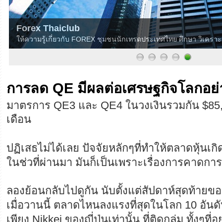
Forex Thaiclub
ให้ความรู้เกี่ยวกับ FOREX ชุมชนนักเทรดประเทศไทย ศึกษา วิเครา
การลด QE มีผลต่อเศรษฐกิจโลกอย่
มาตรการ QE3 และ QE4 ในวงเงินรวมกัน $85,0
เดือน
ปฏิเสธไม่ได้เลย ปัจจัยหลักๆที่ทำให้ตลาดหุ้นเก
ในช่วที่ผ่านมา มันก็เป็นเพราะเรื่องการคาดการณ
ลองย้อนกลับไปดูกัน นับตั้งแต่สัปดาห์สุดท้ายข
เมื่อวานนี้ ตลาดไหนลงแรงที่สุดในโลก 10 อันดั
เพียง Nikkei ของญี่ปุ่นเท่านั้น ที่ติดกลุ่ม ทั้งๆที