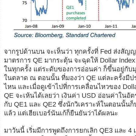
จากรูปด้านบน จะเห็นว่า ทุกครั้งที่ Fed ส่งส
มาตรการ QE มากระตุ้น จะฉุดให้ Dollar Index 
ในทุกครั้ง แต่ระดับของการอ่อนค่า ก็ขึ้นอยู่กั
ในตลาด ณ ตอนนั้น ที่มองว่า QE แต่ละครั้งมี
ไหน และเมื่อดูเข้าไปที่การเคลื่อนไหวของ Dol
QE จะเห้นได้เลยว่า เงินค่า USD อ่อนค่าในอัตร
กับ QE1 และ QE2 ซึ่งนักวิเคราะห์ในตอนนั้นก็
แล้ว แต่เฮียเบอร์นันเก้ก็ยืนยันว่าได้ผลนะ
มาวันนี้ เริ่มมีการพูดถึงการยกเลิก QE3 และ 4 เ