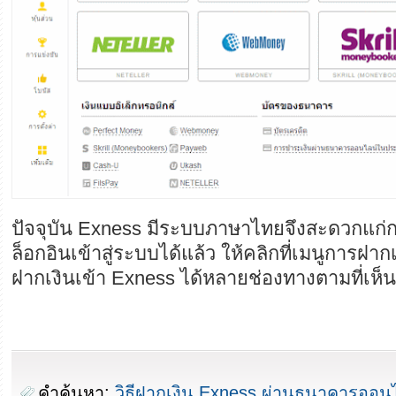
ปัจจุบัน Exness มีระบบภาษาไทยจึงสะดวกแก่กา
ล็อกอินเข้าสู่ระบบได้แล้ว ให้คลิกที่เมนูการฝา
ฝากเงินเข้า Exness ได้หลายช่องทางตามที่เห็
คำค้นหา:
วิธีฝากเงิน Exness ผ่านธนาคารออน