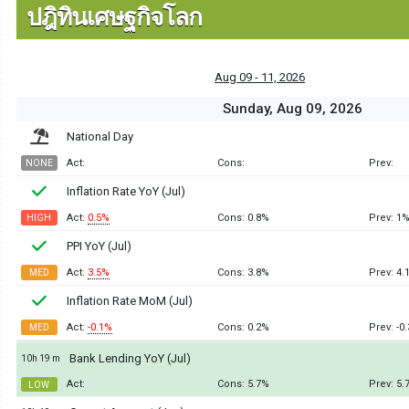
ปฎิทินเศษฐกิจโลก