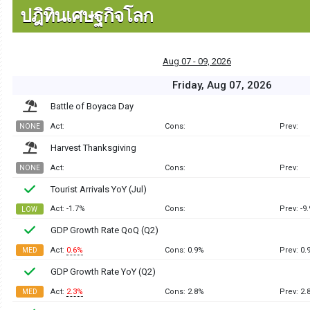
ปฎิทินเศษฐกิจโลก