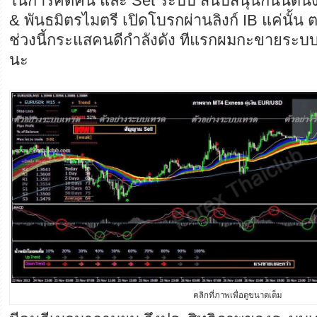
ในการคิดค้น และ Set ระบบ สนับสนุนกันนิดนึง
& พันธมิตรไมตรี เปิดโบรกผ่านลิงก์ IB แค่นั้น 
ช่วงนี้กระแสคนดีกำลังดัง ทีแรกผมกะขายระบบ
นะ
คลิกที่ภาพเพื่อดูขนาดเต็ม