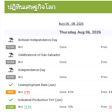
ปฎิทินเศษฐกิจโลก