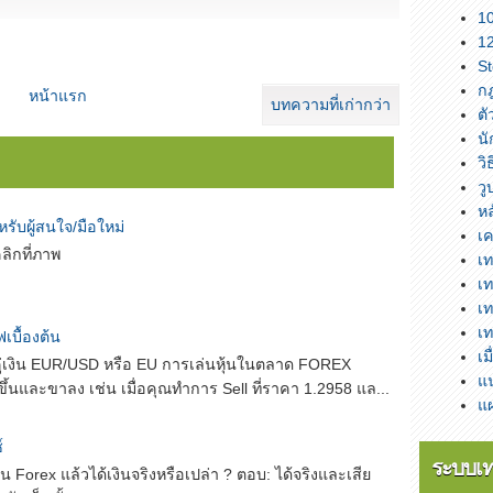
10
12
St
กฎ
หน้าแรก
บทความที่เก่ากว่า
ตั
นั
วิ
วู
ห
ำหรับผู้สนใจ/มือใหม่
เค
ลิกที่ภาพ
เท
เท
เท
เท
บื้องต้น
เม
เงิน EUR/USD หรือ EU การเล่นหุ้นในตลาด FOREX
แ
ึ้นและขาลง เช่น เมื่อคุณทำการ Sell ที่ราคา 1.2958 แล...
แผ
์
ระบบเ
น Forex แล้วได้เงินจริงหรือเปล่า ? ตอบ: ได้จริงและเสีย