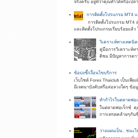
จริงครับ อยู่ที่ว่าคุณทำได้หรือเปล่
การติดตั้งโปรแกรม MT4 แล
การติดตั้งโปรแกรม MT4 ง่
และติดตั้งโปรแกรมเรียบร้อยแล้ว ให
­­วิเคราะห์ทางเทคนิค
คู่มือการวิเคราะห์
ติชม มีปัญหาการดาวน์
ข้อบ่งชี้/เงื่อนไขบริการ
เว็บไซต์ Forex Thaiclub เป็นเพีย
มีเจตนาบังคับหรือล่อลวงใดๆ ข้อมูลท
ทำกำไรในตลาดฟอเร็
ในตลาดฟอเร็กซ์ คุณจะ
การเทรดคล้ายๆกันซึ่ง
วางแผนเป็น...ชนะไป