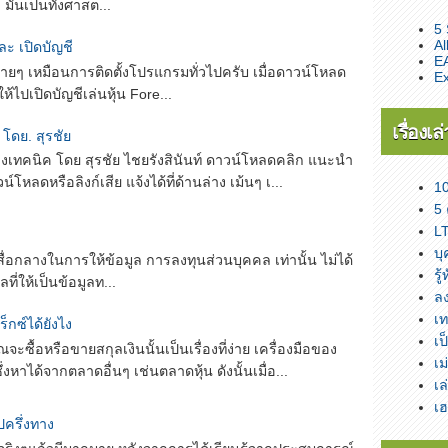
า มันเป็นทั้งศาสต...
5 
Al
ะ เปิดบัญชี
EA
ายๆ เหมือนการติดตั้งโปรแกรมทั่วไปครับ เมื่อดาวน์โหลด
Ex
้ไปเปิดบัญชีเล่นหุ้น Fore...
เรื่องเล
 โดย. สุรชัย
ทางเทคนิค โดย สุรชัย ไชยรังสินันท์ ดาวน์โหลดคลิก แนะนำ
โหลดหรือลิงก์เสีย แจ้งได้ที่ด้านล่าง เม้นๆ เ...
1
5 
L
บุ
งสื่อกลางในการให้ข้อมูล การลงทุนส่วนบุคคล เท่านั้น ไม่ได้
รู
ี่ให้เป็นข้อมูลท...
ล
เท
กซ์ได้ยังไง
เป
ซื้อหรือขายสกุลเงินนั้นเป็นเรื่องที่ง่าย เครื่องมือของ
เม
หาได้จากตลาดอื่นๆ เช่นตลาดหุ้น ดังนั้นเมื่อ...
เล
เฮ
ครึ่งทาง