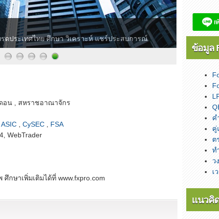
กเทรดประเทศไทย ศึกษา วิเคราะห์ แชร์ประสบการณ์
ข้อมูล 
Fo
F
LP
นดอน , สหราชอาณาจักร
Q
ค
-
ASIC
,
CySEC
,
FSA
คู
T4, WebTrader
ตร
ท
วง
เ
 ศึกษาเพิ่มเติมได้ที่ www.fxpro.com
แนวคิด