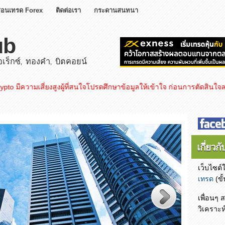
สอนเทรด Forex
ติดต่อเรา
กระดานสนทนา
ub
ร็กซ์, ทองคำ, บิตคอยน์
ี่ยงสูงผู้ที่สนใจโปรดศึกษาข้อมูลให้เข้าใจ ก่อนการตัดสินใจลงทุน
เกี่ยวกั
เว็บไซต์
เทรด
(ขั
เพื่อนๆ
วิเคราะห