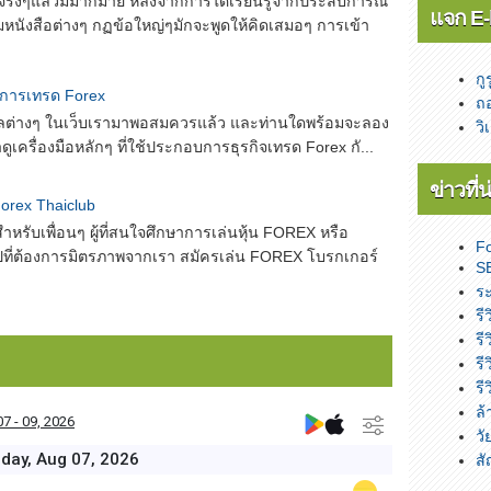
ริงๆแล้วมีมากมาย หลังจากการได้เรียนรู้จากประสบการณ์
แจก E-
นังสือต่างๆ กฏข้อใหญ่ๆมักจะพูดให้คิดเสมอๆ การเข้า
กู
้ในการเทรด Forex
ถอ
มูลต่างๆ ในเว็บเรามาพอสมควรแล้ว และท่านใดพร้อมจะลอง
วิ
ดูเครื่องมือหลักๆ ที่ใช้ประกอบการธุรกิจเทรด Forex กั...
ข่าวที่
orex Thaiclub
หรับเพื่อนๆ ผู้ที่สนใจศึกษาการเล่นหุ้น FOREX หรือ
F
วไปที่ต้องการมิตรภาพจากเรา สมัครเล่น FOREX โบรกเกอร์
SE
ระ
รี
รี
รี
รี
ล้
วั
ส