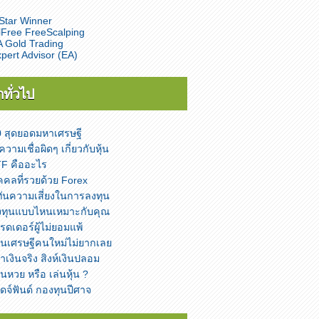
Star Winner
lFree FreeScalping
 Gold Trading
pert Advisor (EA)
่าทั่วไป
0 สุดยอดมหาเศรษฐี
ความเชื่อผิดๆ เกี่ยวกับหุ้น
TF คืออะไร
คคลที่รวยด้วย Forex
้ทันความเสี่ยงในการลงทุน
งทุนแบบไหนเหมาะกับคุณ
รดเดอร์ผู้ไม่ยอมแพ้
็นเศรษฐีคนใหม่ไม่ยากเลย
่าเงินจริง สิงห์เงินปลอม
่นหวย หรือ เล่นหุ้น ?
ดจ์ฟันด์ กองทุนปีศาจ