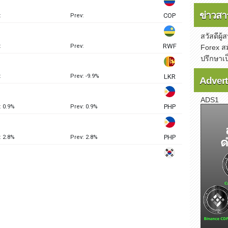
ข่าวสา
สวัสดีผู
Forex สม
ปรึกษาเ
Advert
ADS1