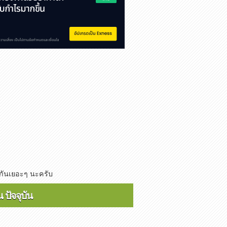
 กันเยอะๆ นะครับ
ปัจจุบัน