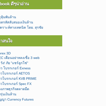
book ดีๆน่าอ่าน
รูหุ้นพันล้าน
ดรหัสลับสมองเงินล้าน
เคราะห์ทางเทคนิค โดย. สุรชัย
น่าสนใจ
orex 3D
C เตือนอย่าหลงเชื่อ 3 web
วัง! ภัย "แชร์ลูกโซ่"
วิว โบรกเกอร์ Exness
วิวโบรกเกอร์ AETOS
วิวโบรกเกอร์ KVB PRIME
วิวโบรกเกอร์ Spec FX
างภาพธุรกิจตลาดมืด
ยรุ่นเงินล้าน
ัญญา Currency Futures